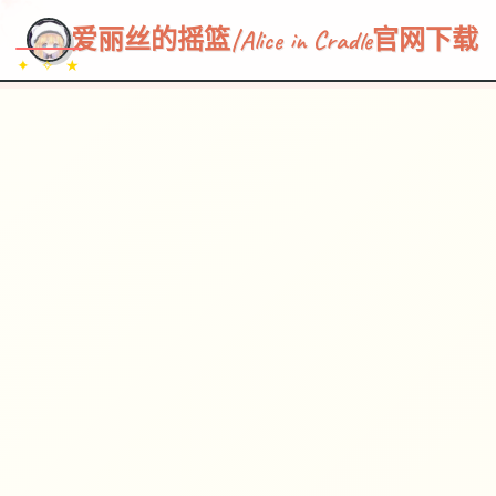
~~~
★
♡
✦
✧
♥
~
→
↗
爱丽丝的摇篮|Alice in Cradle官网下载
✦ ✧ ★