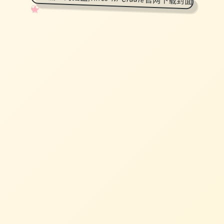
✧
♡
★
♥