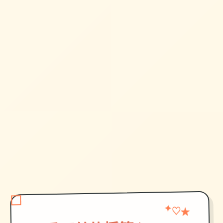
✦
★
♡