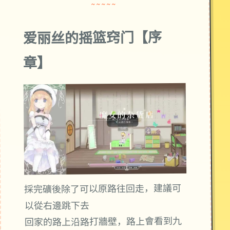
~~~~~
爱丽丝的摇篮窍门【序
章】
採完礦後除了可以原路往回走，建議可
以從右邊跳下去
回家的路上沿路打牆壁，路上會看到九