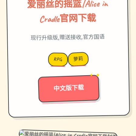
爱丽丝的摇篮|Alice in
Cradle官网下载
现行升级版,赠送接收,官方国语
萝莉
RPG
✦ ★
→
中文版下载