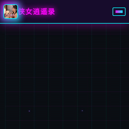
侠女逍遥录