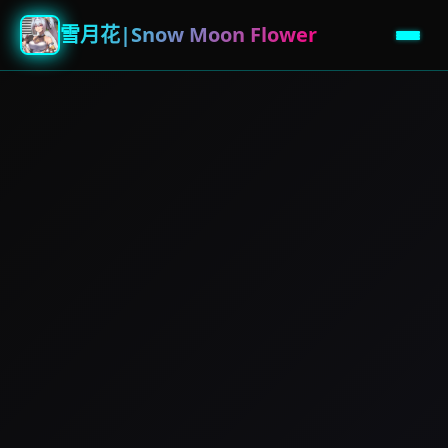
雪月花|Snow Moon Flower