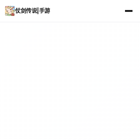
仗剑传说|手游