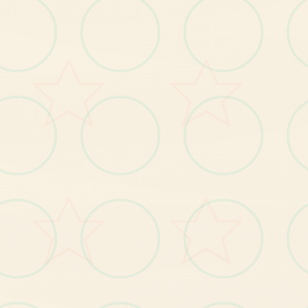
修
。
【3】修复其他已知问题。
【1
】
优
化
部
分
显
示
遮
挡
问
题
优化
。