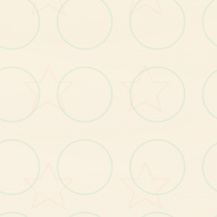
软件元素
【1
】
部
岛
自
由
移
动
，
跟
随
使
用
者
的
操
作
肆
意
逛
全
闲
【2
】
钓
鱼
、
拾
荒
等
日
常
玩
法
；
【3
】
每
个
叙
述
流
程
中
都
穿
插
小
软
件
，
给
使
用
者
闷
；
个
解
【4
】
富
的
动
态CG
动
画
，
每
个
个
细
节
动
感
好
多
足
；
丰
个
----------------------------------
；
--------------------------------
玛
格
丽
村
长
的
女
儿
，
对
外
面
境
充
满
向
往
紫
色
的
长
发
，
身
材
凹
凸
致
特
：
，
的
环
有
【1
发
布
玛
格
丽
特
新
番
及
主
角
身
份
揭
秘
剧
情
。
】
。
BUG修复
【1
】
复
小
部
分
使
用
者
种
植
作
物
时
宕
机
的
问
题