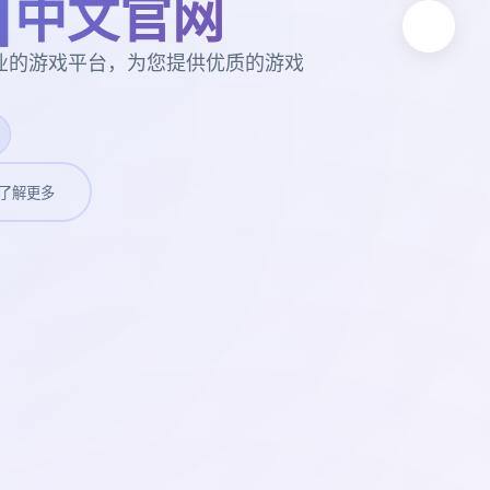
p|中文官网
专业的游戏平台，为您提供优质的游戏
了解更多