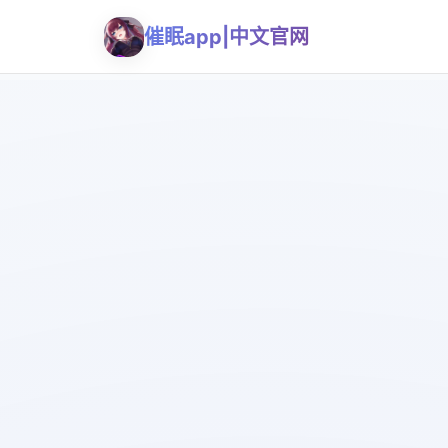
催眠app|中文官网