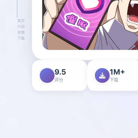
首页
介绍
攻略
下载
9.5
1M+
评分
下载