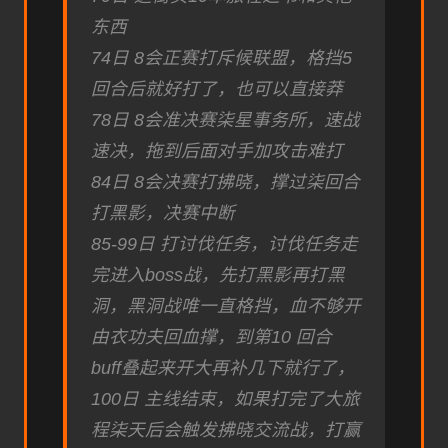
东西
74日 8会正赛打斥候联盟，格挡5
回合后就好打了，也可以直接莽
78日 8会准决赛柒星事务所，速战
速决，拖到后面对手加攻击难打
84日 8会决赛打拂晓，撑过柒回合
打黑影，决赛中断
85-99日 打讨伐任务，讨伐任务走
完进入boss战，先打黑影再打黑
洞，黑洞战唯一直格挡，血不够开
由衣功夫回血撑，到第10 回合
buff叠起来开大再补几下就行了，
100日 主线结束，如果打完了大旅
程柒天后会触发拂晓交流战，打赢