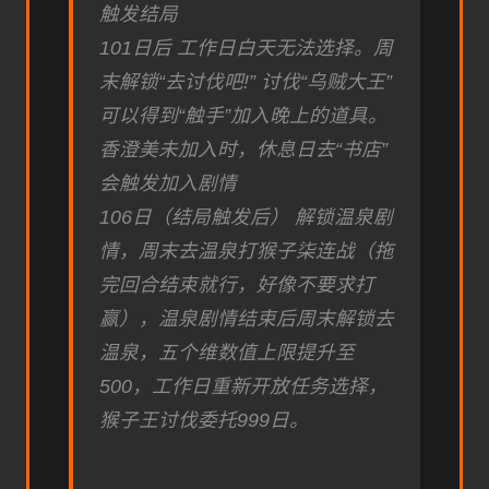
触发结局
101日后 工作日白天无法选择。周
末解锁“去讨伐吧!” 讨伐“乌贼大王”
可以得到“触手”加入晚上的道具。
香澄美未加入时，休息日去“书店”
会触发加入剧情
106日（结局触发后） 解锁温泉剧
情，周末去温泉打猴子柒连战（拖
完回合结束就行，好像不要求打
赢），温泉剧情结束后周末解锁去
温泉，五个维数值上限提升至
500，工作日重新开放任务选择，
猴子王讨伐委托999日。