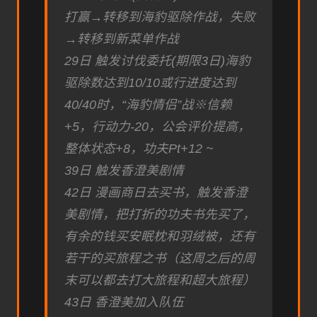
打赢→转移到海豹驱除作战，失败
→转移到新菜单作战
29日 触发讨伐委托(期限3日)海豹
驱除数达到10/10或行进度达到
40/40时，“海豹情侣”战※信赖
+5，行动力-20，公会评价提高，
整体状态+8，功夫Pt+12 ~
39日 触发香澄美剧情
42日 漫画商日去买书，触发香澄
美剧情，把打折的功夫书先买了，
有余的钱买安眠枕和羽绒被，还有
若干的买旅程之书（这周之后的周
末可以都去打大旅程和超大旅程）
43日 香澄美加入队伍