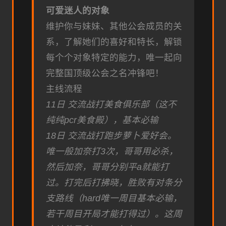
可爱迷人的对象
维护你与妹妹、其他公会成员的关
系，了解她们的喜好和特长，解锁
每个个对象特定的能力，唯一起向
完整国顶级公会之名冲锋吧！
主线流程
11日 交流战打美食俱乐部（这不
纯纯pcr美食殿），基本必输
18日 交流战打跑步萝卜爱好会。
唯一般加奈打3次，哥哥用必杀，
然后加奈，哥哥分别平a就能打
过。打完后打拂晓，胜败有对条分
支路线（hard唯一周目基本必输，
若干周目开局才能打得过）。这周