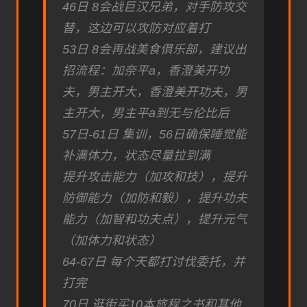
46日 8会战巨汉兄弟，对手防攻交
替，这边可以攻防对应着打
53日 8会再战美食俱乐部，建议出
招流程：加奈平a，香澄美开功
夫，男主开大，香澄美开功夫，男
主开大，男主平a到无与伦比后
57日-61日 集训，56日确保睡觉能
补满体力，状态尽量拉到满
提升攻击能力（加攻和技），提升
防御能力（加防和毅），提升功夫
能力（加智和功夫点），提升元气
（加体力和状态）
64-67日 每个天都打讨伐委托，并
打完
70日 逛街买10本旅程之书和其他