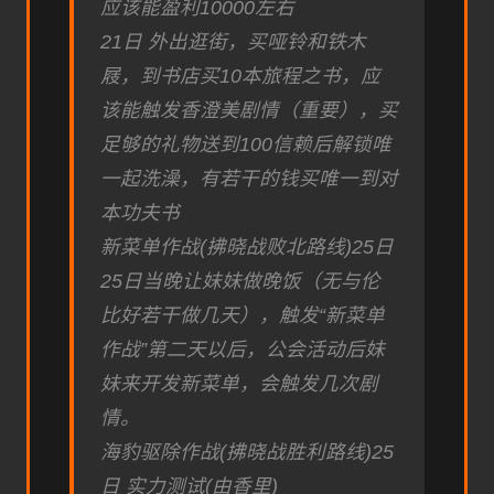
应该能盈利10000左右
21日 外出逛街，买哑铃和铁木
屐，到书店买10本旅程之书，应
该能触发香澄美剧情（重要），买
足够的礼物送到100信赖后解锁唯
一起洗澡，有若干的钱买唯一到对
本功夫书
新菜单作战(拂晓战败北路线)25日
25日当晚让妹妹做晚饭（无与伦
比好若干做几天），触发“新菜单
作战”第二天以后，公会活动后妹
妹来开发新菜单，会触发几次剧
情。
海豹驱除作战(拂晓战胜利路线)25
日 实力测试(由香里)