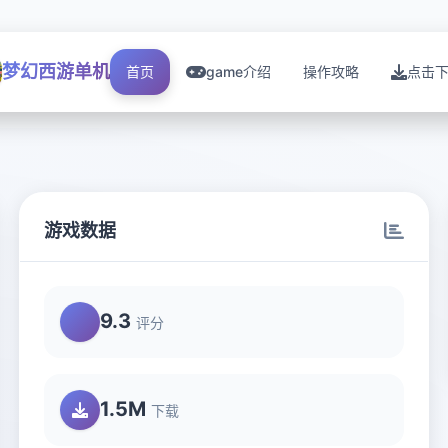
梦幻西游单机
首页
game介绍
操作攻略
点击
游戏数据
9.3
评分
1.5M
下载