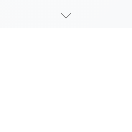
游戏说明
催眠app安卓配置要求
​独唯一无二低配置​
​：Win7/4G内存/核显HD520
​推荐配置​
​：Win11/16G内存/GTX1660
​存储空间​
​：需预留5GB（含后续更新缓存）