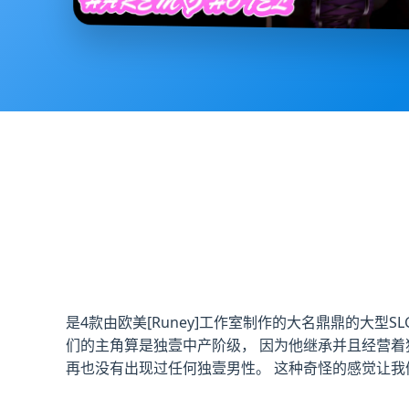
是4款由欧美[Runey]工作室制作的大名鼎鼎的大型
们的主角算是独壹中产阶级， 因为他继承并且经营着
再也没有出现过任何独壹男性。 这种奇怪的感觉让我