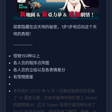
探索隐藏在这天地的秘密，1步1步地迈向这个天
地的真相！
-----------
怪物150种以上
各人员的程序点阵图
各人员的立绘以及各表情差分
有怪物图鉴
本作品於 2023 年 9 月 1 日推出後很快就突破
了 10 萬套大關，作為年度神作終於登上 Steam
的國際舞台！這次 Steam 版發行還同時包含了
DLC1 的追加內容，額外新增了戰鬥、劇情、大