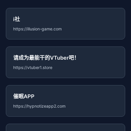
i社
https://illusion-game.com
请成为最能干的VTuber吧！
https://vtuber1.store
催眠APP
https://hypnotizeapp2.com