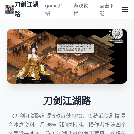
刀剑江湖
game介
游戏教
点击下
绍
程
载
路
刀剑江湖路
《刀剑江湖路》是5款武侠RPG，传统武侠剧情混
合沙盒资料，品味横版即时搏斗。操作者扮演四个
名寻常一些年，陷入江湖武林的血雨腥风，在纷争