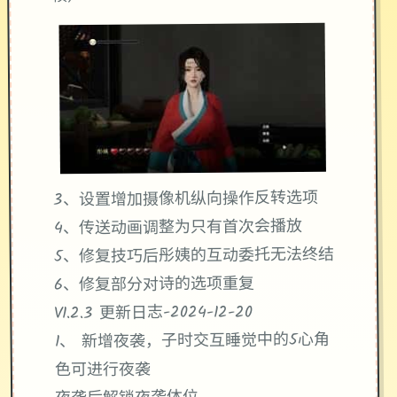
3、设置增加摄像机纵向操作反转选项
4、传送动画调整为只有首次会播放
5、修复技巧后彤姨的互动委托无法终结
6、修复部分对诗的选项重复
V1.2.3 更新日志-2024-12-20
1、 新增夜袭，子时交互睡觉中的5心角
色可进行夜袭