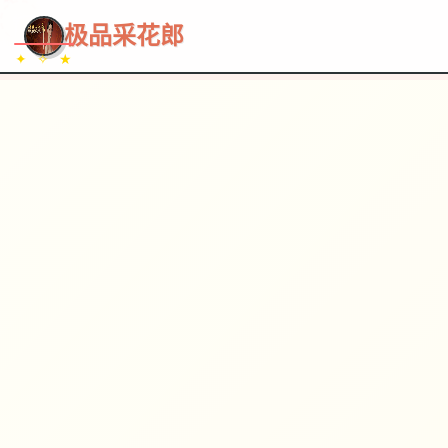
~~~
★
♡
✦
✧
♥
~
→
↗
极品采花郎
✦ ✧ ★