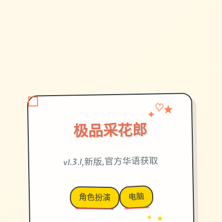
♡
✦
★
极品采花郎
v1.3.1,新版,官方华语获取
电脑
角色扮演
→
✦ ★