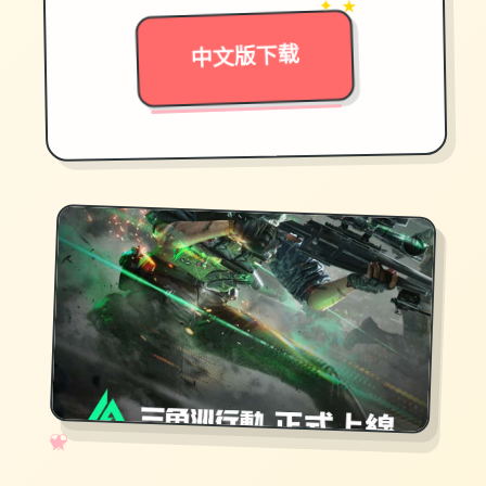
✦ ★
中文版下载
✧
♡
★
♥