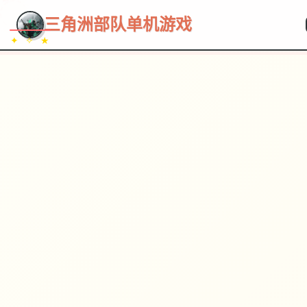
~~~
★
♡
✦
✧
♥
~
→
↗
三角洲部队单机游戏
✦ ✧ ★