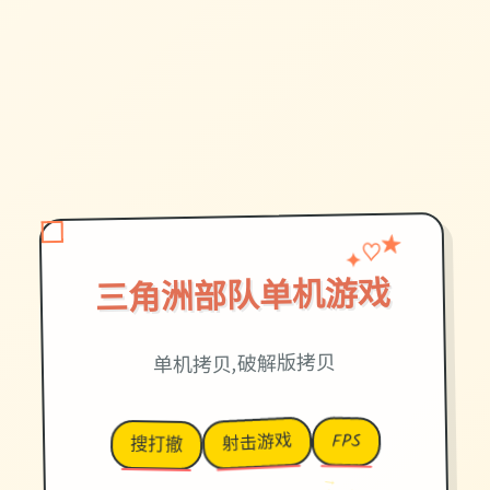
♡
✦
★
三角洲部队单机游戏
单机拷贝,破解版拷贝
射击游戏
FPS
搜打撤
→