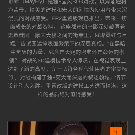
蜉蝣（MayFly）是独8国风SLG对战，以异能题材
为背景，精美的建模和宏大的剧情为使用者带来沉
浸式的对战感受。EP2重置版现已推出，带来一切
面成长的对战资料。 这座都市的暗影深处藏匿着
无数谜团。摩天大楼之间的街巷里，璀璨霓虹与巨
幅广告试图遮掩表面繁荣下的深层真相。"在黑暗
中觉醒的力量，究竟是天赐的恩典还是命运的枷
锁？ 对战的3D建模技术令人惊叹，在视觉表现上
达到了新的高度，完一切符合现代使用者的审美标
准。对战构建了独8庞大而深邃的叙述领域，情节
设计引人入胜。重置改版的建模工艺进而精湛，这
样的品质绝对值得感受！
1