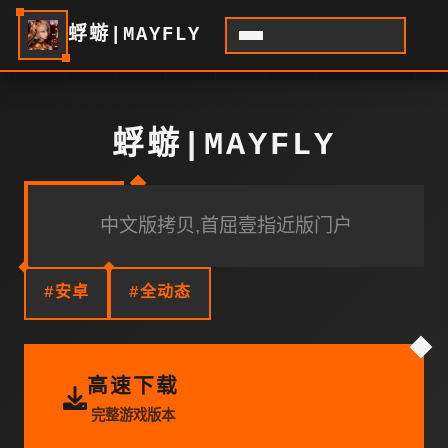
蜉蝣|MAYFLY
蜉蝣|MAYFLY
中文版拷贝,首屈壹指近版门户
#安卓
#全动态
高速下载
完整游戏版本