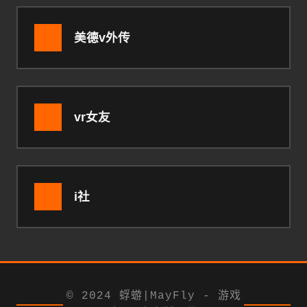
美德v外传
vr女友
i社
© 2024 蜉蝣|MayFly - 游戏