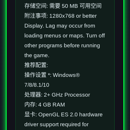
存储空间: 需要 50 MB 可用空间
附注事项: 1280x768 or better
Display. Lag may occur from
loading menus or maps. Turn off
other programs before running
the game.
推荐配置:
操作设置 *: Windows®
7/8/8.1/10
处理器: 2+ GHz Processor
内存: 4 GB RAM
显卡: OpenGL ES 2.0 hardware
driver support required for